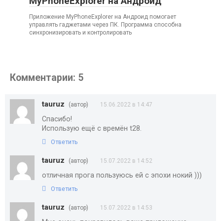
MyPhoneExplorer на Андроид
Приложение MyPhoneExplorer на Андроид помогает
управлять гаджетами через ПК. Программа способна
синхронизировать и контролировать
Комментарии: 5
tauruz
(автор)
15.06.2022 в 14:47
Спасибо!
Использую ещё с времён t28.
Ответить
tauruz
(автор)
15.07.2022 в 14:52
отличная прога пользуюсь ей с эпохи нокий )))
Ответить
tauruz
(автор)
15.07.2022 в 14:53